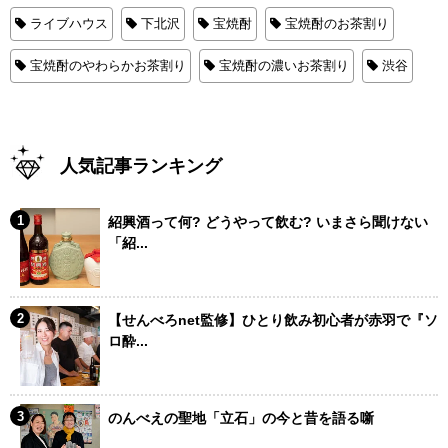
ライブハウス
下北沢
宝焼酎
宝焼酎のお茶割り
宝焼酎のやわらかお茶割り
宝焼酎の濃いお茶割り
渋谷
人気記事ランキング
紹興酒って何? どうやって飲む? いまさら聞けない
「紹...
【せんべろnet監修】ひとり飲み初心者が赤羽で『ソ
ロ酔...
のんべえの聖地「立石」の今と昔を語る噺