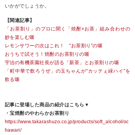
いかがでしょうか。
【関連記事】
「お茶割り」のプロに聞く「焼酎×お茶」組み合わせの
妙を楽しむ噺
レモンサワーの次はこれ！ “お茶割り”の噺
おうちで試そう！焼酎のお茶割りの噺
宇治の有機茶園社長が語る「新茶」とお茶割りの噺
「町中華で飲ろうぜ」の玉ちゃんが“カッテぇ緑ハイ”を
飲る噺
記事に登場した商品の紹介はこちら▼
・宝焼酎のやわらかお茶割り
https://www.takarashuzo.co.jp/products/soft_alcohol/oc
hawari/