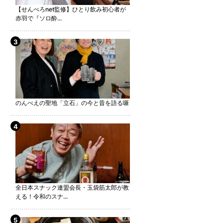
【せんべろnet監修】ひとり飲み初心者が
赤羽で『ソロ酔...
のんべえの聖地「立石」の今と昔を語る噺
全日本スナック連盟会長・玉袋筋太郎が教
える！令和のスナ...