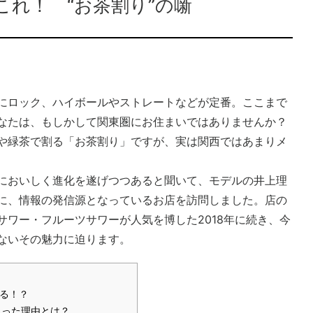
れ！ “お茶割り”の噺
にロック、ハイボールやストレートなどが定番。ここまで
なたは、もしかして関東圏にお住まいではありませんか？
や緑茶で割る「お茶割り」ですが、実は関西ではあまりメ
においしく進化を遂げつつあると聞いて、モデルの井上理
に、情報の発信源となっているお店を訪問しました。店の
サワー・フルーツサワーが人気を博した2018年に続き、今
ないその魅力に迫ります。
める！？
くった理由とは？