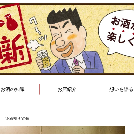
お酒の知識
お店紹介
想いを語る
 “お茶割り”の噺