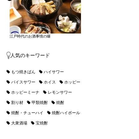
江戸時代のお酒事情の噺
人気のキーワード
もつ焼きばん
ハイサワー
バイスサワー
ホイス
ホッピー
ホッピーミーナ
レモンサワー
割り材
甲類焼酎
焼酎
焼酎・チューハイ
焼酎ハイボール
大衆酒場
宝焼酎