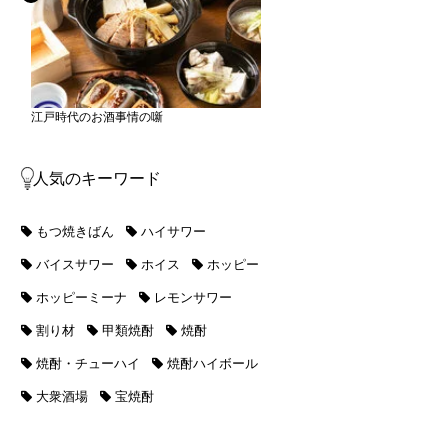
江戸時代のお酒事情の噺
人気のキーワード
もつ焼きばん
ハイサワー
バイスサワー
ホイス
ホッピー
ホッピーミーナ
レモンサワー
割り材
甲類焼酎
焼酎
焼酎・チューハイ
焼酎ハイボール
大衆酒場
宝焼酎