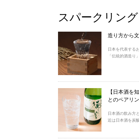
スパークリング
造り方から
日本を代表するお
「伝統的酒造り」
【日本酒を
とのペアリ
日本酒の飲み方と
近は日本酒を炭酸