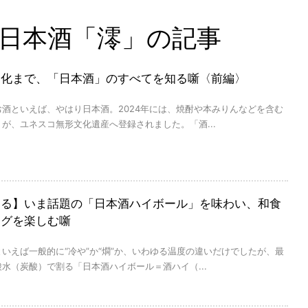
日本酒「澪」の記事
文化まで、「日本酒」のすべてを知る噺〈前編〉
酒といえば、やはり日本酒。2024年には、焼酎や本みりんなどを含む
が、ユネスコ無形文化遺産へ登録されました。「酒...
知る】いま話題の「日本酒ハイボール」を味わい、和食
ングを楽しむ噺
いえば一般的に“冷や”か“燗”か、いわゆる温度の違いだけでしたが、最
水（炭酸）で割る「日本酒ハイボール＝酒ハイ（...