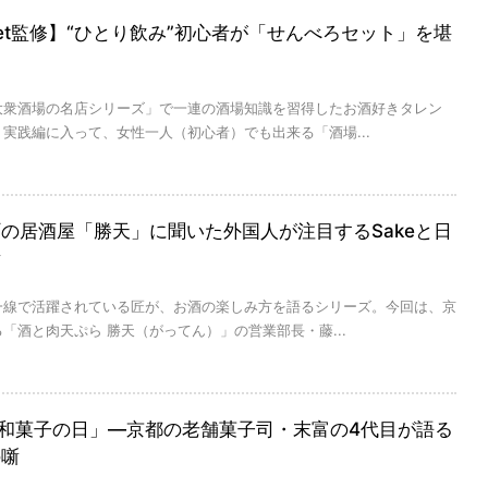
et監修】“ひとり飲み”初心者が「せんべろセット」を堪
大衆酒場の名店シリーズ」で一連の酒場知識を習得したお酒好きタレン
実践編に入って、女性一人（初心者）でも出来る「酒場...
の居酒屋「勝天」に聞いた外国人が注目するSakeと日
噺
一線で活躍されている匠が、お酒の楽しみ方を語るシリーズ。今回は、京
「酒と肉天ぷら 勝天（がってん）」の営業部長・藤...
「和菓子の日」—京都の老舗菓子司・末富の4代目が語る
の噺