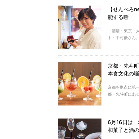
【せんべろn
能する噺
「酒噺：東京・
ト・中村優さん。
京都・先斗町
本食文化の
京都を拠点に第
都・先斗町にある
6月16日は
和菓子と酒