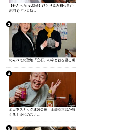
【せんべろnet監修】ひとり飲み初心者が
赤羽で『ソロ酔...
のんべえの聖地「立石」の今と昔を語る噺
全日本スナック連盟会長・玉袋筋太郎が教
える！令和のスナ...