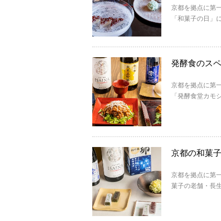
京都を拠点に第一
「和菓子の日」に
発酵食のス
京都を拠点に第
「発酵食堂カモシ
京都の和菓
京都を拠点に第
菓子の老舗・長生