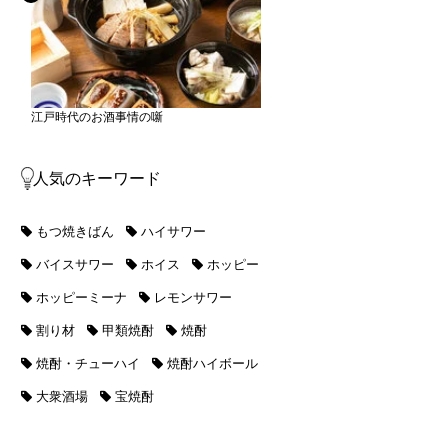
江戸時代のお酒事情の噺
人気のキーワード
もつ焼きばん
ハイサワー
バイスサワー
ホイス
ホッピー
ホッピーミーナ
レモンサワー
割り材
甲類焼酎
焼酎
焼酎・チューハイ
焼酎ハイボール
大衆酒場
宝焼酎