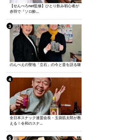
【せんべろnet監修】ひとり飲み初心者が
赤羽で『ソロ酔...
のんべえの聖地「立石」の今と昔を語る噺
全日本スナック連盟会長・玉袋筋太郎が教
える！令和のスナ...