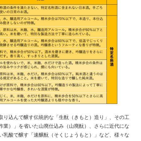
取り込んで醸す伝統的な「生酛（きもと）造り」、その工
作業）」を省いた山廃仕込み（山廃酛）、さらに近代にな
い乳酸で醸す「速醸酛（そくじょうもと）」など、様々な