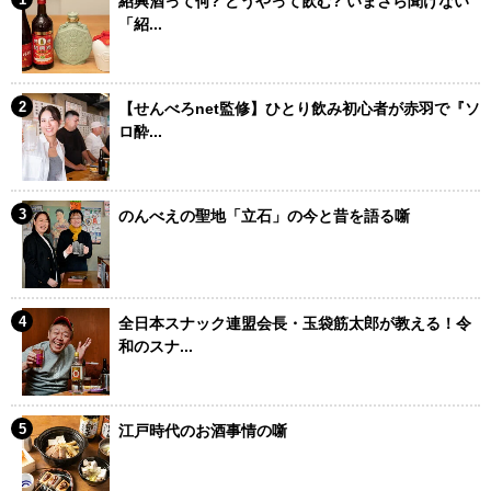
紹興酒って何? どうやって飲む? いまさら聞けない
「紹...
【せんべろnet監修】ひとり飲み初心者が赤羽で『ソ
ロ酔...
のんべえの聖地「立石」の今と昔を語る噺
全日本スナック連盟会長・玉袋筋太郎が教える！令
和のスナ...
江戸時代のお酒事情の噺