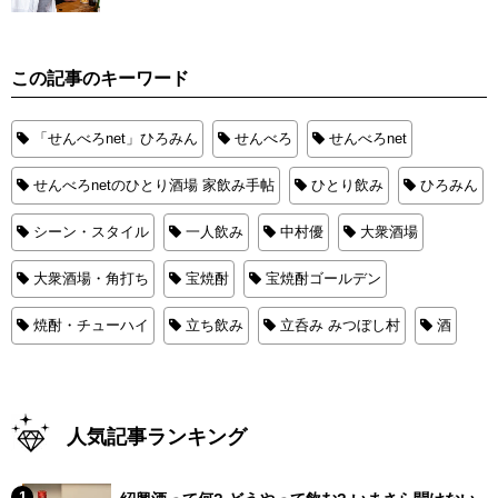
この記事のキーワード
「せんべろnet」ひろみん
せんべろ
せんべろnet
せんべろnetのひとり酒場 家飲み手帖
ひとり飲み
ひろみん
シーン・スタイル
一人飲み
中村優
大衆酒場
大衆酒場・角打ち
宝焼酎
宝焼酎ゴールデン
焼酎・チューハイ
立ち飲み
立呑み みつぼし村
酒
人気記事ランキング