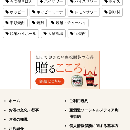
もつ焼きばん
ハイサワー
バイスサワー
ホイス
ホッピー
ホッピーミーナ
レモンサワー
割り材
甲類焼酎
焼酎
焼酎・チューハイ
焼酎ハイボール
大衆酒場
宝焼酎
ホーム
ご利用規約
お酒の文化・行事
宝酒造ソーシャルメディア利
用規約
お酒の知識
個人情報保護に関する基本方
お店紹介