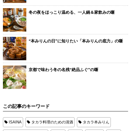
冬の夜をほっこり温める、一人鍋＆家飲みの噺
“本みりんの日”に知りたい「本みりんの底力」の噺
京都で味わう冬の名残“絶品ふぐ”の噺
この記事のキーワード
ISAINA
タカラ料理のための清酒
タカラ本みりん