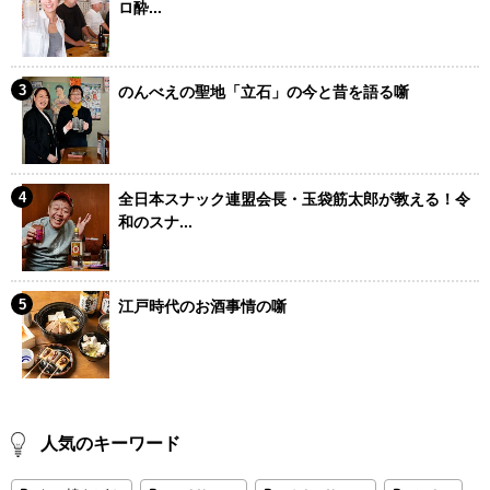
ロ酔...
のんべえの聖地「立石」の今と昔を語る噺
全日本スナック連盟会長・玉袋筋太郎が教える！令
和のスナ...
江戸時代のお酒事情の噺
人気のキーワード