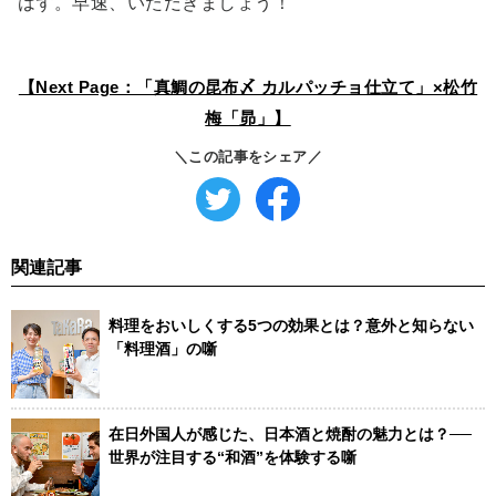
はず。早速、いただきましょう！
【Next Page：「真鯛の昆布〆 カルパッチョ仕立て」×松竹
梅「昴」】
＼この記事をシェア／
関連記事
料理をおいしくする5つの効果とは？意外と知らない
「料理酒」の噺
在日外国人が感じた、日本酒と焼酎の魅力とは？──
世界が注目する“和酒”を体験する噺