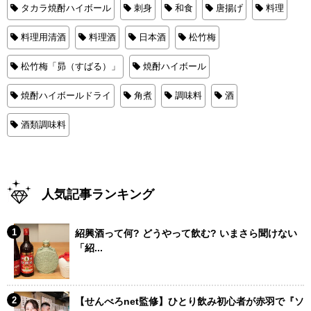
タカラ焼酎ハイボール
刺身
和食
唐揚げ
料理
料理用清酒
料理酒
日本酒
松竹梅
松竹梅「昴（すばる）」
焼酎ハイボール
焼酎ハイボールドライ
角煮
調味料
酒
酒類調味料
人気記事ランキング
紹興酒って何? どうやって飲む? いまさら聞けない
「紹...
【せんべろnet監修】ひとり飲み初心者が赤羽で『ソ