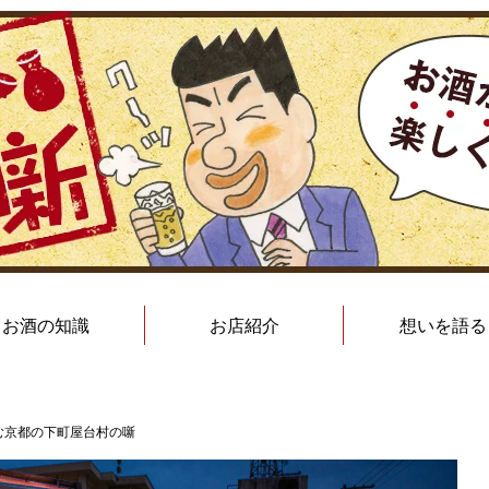
お酒の知識
お店紹介
想いを語る
む京都の下町屋台村の噺