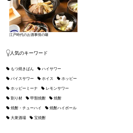
江戸時代のお酒事情の噺
人気のキーワード
もつ焼きばん
ハイサワー
バイスサワー
ホイス
ホッピー
ホッピーミーナ
レモンサワー
割り材
甲類焼酎
焼酎
焼酎・チューハイ
焼酎ハイボール
大衆酒場
宝焼酎