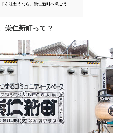
ードを味わうなら、崇仁新町へ急ごう！
、崇仁新町って？