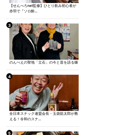
【せんべろnet監修】ひとり飲み初心者が
赤羽で『ソロ酔...
のんべえの聖地「立石」の今と昔を語る噺
全日本スナック連盟会長・玉袋筋太郎が教
える！令和のスナ...