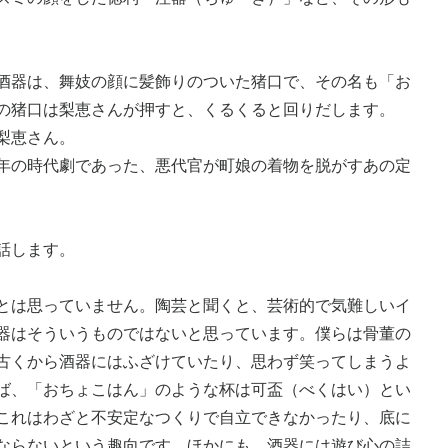
酒器は、舞妓の顔に髪飾りのついた猪口で、その名も「お
の猪口は梨恵さんが押すと、くるくると回りだします。
梨恵さん。
年の時代劇であった、悪代官が町娘の着物を脱がすあの定
話します。
とは思っていません。陶芸と聞くと、芸術的で気難しいイ
器はそういうものではないと思っています。僕らは骨董の
古くから酒器にはふざけていたり、思わず笑ってしまうよ
ば、「おちょこはん」のような杯は可盃（べくはい）とい
これはわざと不安定なつくりで自立できなかったり、底に
ならないという趣向です。ほかにも、酒器には遊び心の詰