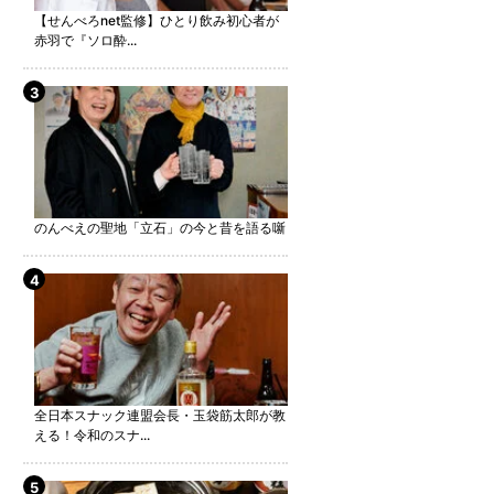
【せんべろnet監修】ひとり飲み初心者が
赤羽で『ソロ酔...
のんべえの聖地「立石」の今と昔を語る噺
全日本スナック連盟会長・玉袋筋太郎が教
える！令和のスナ...