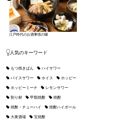
江戸時代のお酒事情の噺
人気のキーワード
もつ焼きばん
ハイサワー
バイスサワー
ホイス
ホッピー
ホッピーミーナ
レモンサワー
割り材
甲類焼酎
焼酎
焼酎・チューハイ
焼酎ハイボール
大衆酒場
宝焼酎