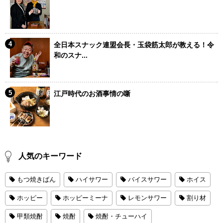
全日本スナック連盟会長・玉袋筋太郎が教える！令
和のスナ...
江戸時代のお酒事情の噺
人気のキーワード
もつ焼きばん
ハイサワー
バイスサワー
ホイス
ホッピー
ホッピーミーナ
レモンサワー
割り材
甲類焼酎
焼酎
焼酎・チューハイ