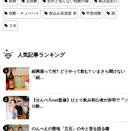
割材
宝焼酎
意外と知らない焼酎の噺
横須賀割り
焼酎・チューハイ
煮込み居酒屋 寅
甲類焼酎
酒
３冷
人気記事ランキング
紹興酒って何? どうやって飲む? いまさら聞けない
「紹...
【せんべろnet監修】ひとり飲み初心者が赤羽で『ソ
ロ酔...
のんべえの聖地「立石」の今と昔を語る噺