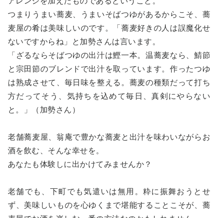
アレンジを加えたものであるということ。
つまりうまい蕎麦、うまいそばつゆがあるからこそ、蕎
麦屋の肴は美味しいのです。「蕎麦好きの人は誤魔化せ
ないですからね」と加勢さんは言います。
「ざるならそばつゆの出汁は鰹一本。温蕎麦なら、鯖節
と宗田節のブレンドで出汁を取っています。作ったつゆ
は熟成させて、毎日味を整える。蕎麦の種類だって打ち
方だってそう、気持ちを込めて毎日、真剣にやらない
と。」（加勢さん）
老舗蕎麦屋、翁庵で豊かな蕎麦と出汁を味わいながらお
酒を飲む、そんな幸せを。
あなたも体験しに出かけてみませんか？
老舗でも、下町でも気遣いは無用。粋に振舞おうとせ
ず、美味しいものを心ゆくまで堪能することこそが、蕎