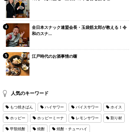
全日本スナック連盟会長・玉袋筋太郎が教える！令
和のスナ...
江戸時代のお酒事情の噺
人気のキーワード
もつ焼きばん
ハイサワー
バイスサワー
ホイス
ホッピー
ホッピーミーナ
レモンサワー
割り材
甲類焼酎
焼酎
焼酎・チューハイ