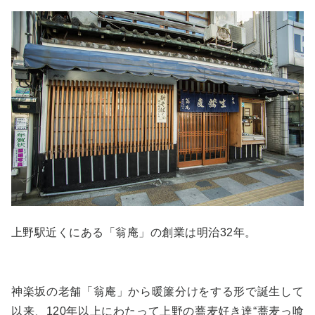
上野駅近くにある「翁庵」の創業は明治32年。
神楽坂の老舗「翁庵」から暖簾分けをする形で誕生して
以来、120年以上にわたって上野の蕎麦好き達“蕎麦っ喰