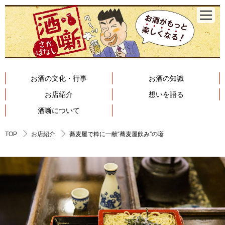
お酒の文化・行事
お酒の知識
お店紹介
想いを語る
酒噺について
TOP
お店紹介
蕎麦屋で粋に一献“蕎麦屋飲み”の噺