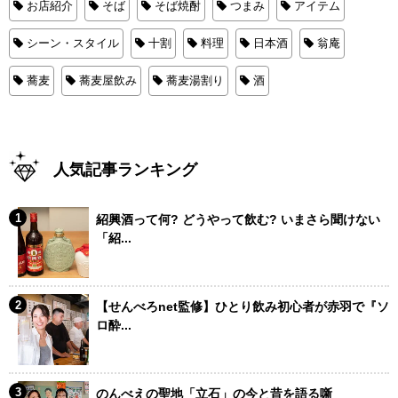
お店紹介
そば
そば焼酎
つまみ
アイテム
シーン・スタイル
十割
料理
日本酒
翁庵
蕎麦
蕎麦屋飲み
蕎麦湯割り
酒
人気記事ランキング
紹興酒って何? どうやって飲む? いまさら聞けない
「紹...
【せんべろnet監修】ひとり飲み初心者が赤羽で『ソ
ロ酔...
のんべえの聖地「立石」の今と昔を語る噺