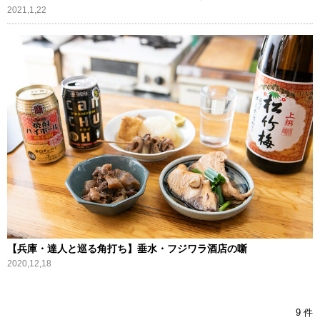
2021,1,22
【兵庫・達人と巡る角打ち】垂水・フジワラ酒店の噺
2020,12,18
9 件