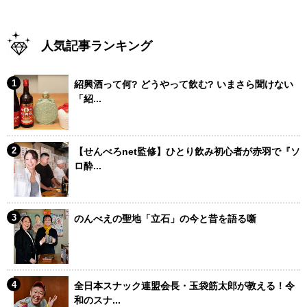
人気記事ランキング
紹興酒って何? どうやって飲む? いまさら聞けない
「紹...
【せんべろnet監修】ひとり飲み初心者が赤羽で『ソ
ロ酔...
のんべえの聖地「立石」の今と昔を語る噺
全日本スナック連盟会長・玉袋筋太郎が教える！令
和のスナ...