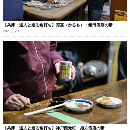
【兵庫・達人と巡る角打ち】苅藻（かるも）・飯田酒店の噺
2021,1,29
【兵庫・達人と巡る角打ち】神戸西元町・須方酒店の噺