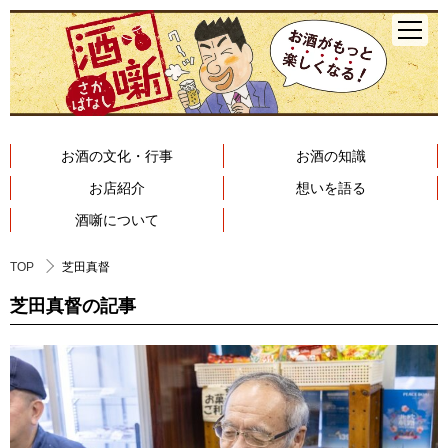
お酒の文化・行事
お酒の知識
お店紹介
想いを語る
酒噺について
TOP
芝田真督
芝田真督の記事