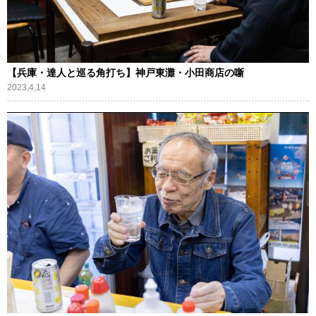
【兵庫・達人と巡る角打ち】神戸東灘・小田商店の噺
2023,4,14