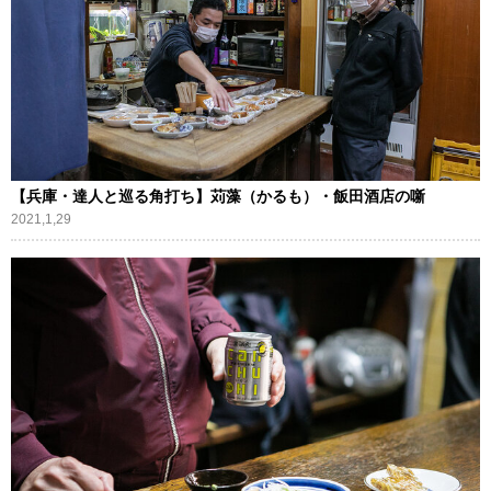
【兵庫・達人と巡る角打ち】苅藻（かるも）・飯田酒店の噺
2021,1,29