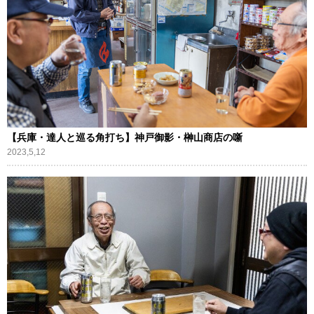
【兵庫・達人と巡る角打ち】神戸御影・榊山商店の噺
2023,5,12