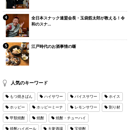
全日本スナック連盟会長・玉袋筋太郎が教える！令
和のスナ...
江戸時代のお酒事情の噺
人気のキーワード
もつ焼きばん
ハイサワー
バイスサワー
ホイス
ホッピー
ホッピーミーナ
レモンサワー
割り材
甲類焼酎
焼酎
焼酎・チューハイ
焼酎ハイボール
大衆酒場
宝焼酎