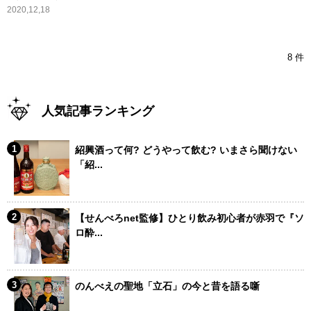
2020,12,18
8 件
人気記事ランキング
紹興酒って何? どうやって飲む? いまさら聞けない
「紹...
【せんべろnet監修】ひとり飲み初心者が赤羽で『ソ
ロ酔...
のんべえの聖地「立石」の今と昔を語る噺