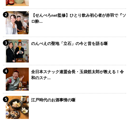
【せんべろnet監修】ひとり飲み初心者が赤羽で『ソ
ロ酔...
のんべえの聖地「立石」の今と昔を語る噺
全日本スナック連盟会長・玉袋筋太郎が教える！令
和のスナ...
江戸時代のお酒事情の噺