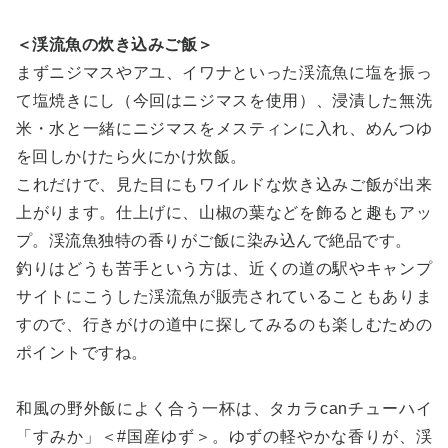
＜渓流魚の炊き込みご飯＞
まずニジマスやアユ、イワナといった渓流魚に塩を振っ
て塩焼きにし（今回はニジマスを使用）、浸漬した無洗
米・水と一緒にニジマスをメスティンに入れ、めんつゆ
を回しかけたら火にかけ炊飯。
これだけで、見た目にもワイルドな炊き込みご飯が出来
上がります。仕上げに、山椒の葉などを飾ると趣もアッ
プ。渓流魚独特の香りがご飯に染み込んで絶品です。
釣りはどうも苦手という方は、近くの道の駅やキャンプ
サイトにこうした渓流魚が販売されていることもありま
すので、行きがけの道中に探してみるのも楽しむための
ポイントですね。
和風の野外飯によく合う一杯は、タカラcanチューハイ
「すみか」＜#国産ゆず＞。ゆずの軽やかな香りが、渓