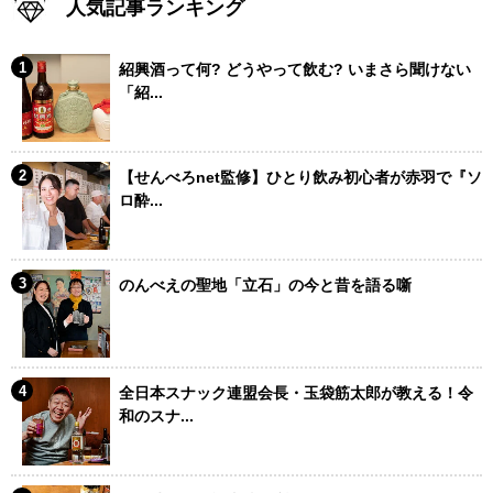
人気記事ランキング
紹興酒って何? どうやって飲む? いまさら聞けない
「紹...
【せんべろnet監修】ひとり飲み初心者が赤羽で『ソ
ロ酔...
のんべえの聖地「立石」の今と昔を語る噺
全日本スナック連盟会長・玉袋筋太郎が教える！令
和のスナ...