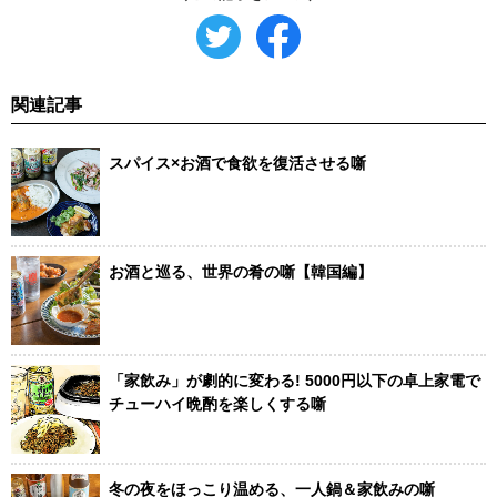
関連記事
スパイス×お酒で食欲を復活させる噺
お酒と巡る、世界の肴の噺【韓国編】
「家飲み」が劇的に変わる! 5000円以下の卓上家電で
チューハイ晩酌を楽しくする噺
冬の夜をほっこり温める、一人鍋＆家飲みの噺