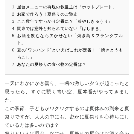
屋台メニューの再現の救世主は「ホットプレート」
お家で作ろう！夏祭りのご馳走
ここ数年ですっかり定番に？「冷やしきゅうり」
関東では意外と知られていない「はしまき」
お酒を飲むなら欠かせない「焼き鳥＆フランクフル
ト」
夏の“ワンハンド”といえばこれが定番！「焼きとうも
ろこし」
あなたの夏祭りの食べ物の定番は？
一天にわかにかき曇り、一瞬の激しい夕立が起こったと
思ったら、すぐに覗く青い空。夏本番がやってきまし
た。
この季節、子どもがワクワクするのは夏休みの到来と夏
祭りですが、大人の中にも、密かに夏祭りを心待ちにし
ている方は多いのでは？
祭りといえば屋台。なにせ、夏祭りの屋台はお酒と合わ