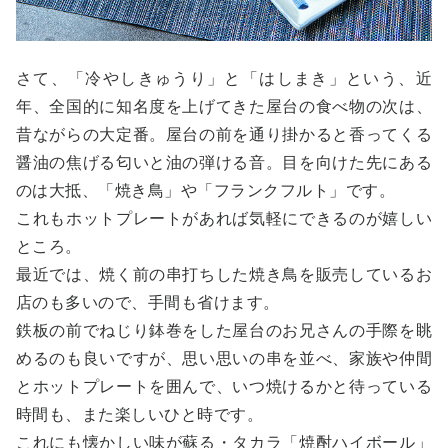
さて、「冷やしきゅうり」と「はしまき」という、近
年、全国的に知名度を上げてきた屋台の食べ物の次は、
昔ながらの大定番。屋台の前を通り掛かると香ってくる
醤油の焦げる匂いと油の弾ける音。目を向けた先にある
のは大抵、「焼き鳥」や「フランクフルト」です。
これもホットプレートがあれば気軽にできるのが嬉しい
ところ。
最近では、焼く前の串打ちした焼き鳥を販売しているお
店のも多いので、手間も省けます。
鉄板の前でねじり鉢巻をした屋台のお兄さんの手際を眺
めるのも良いですが、思い思いの串を並べ、家族や仲間
とホットプレートを囲んで、いつ焼けるかと待っている
時間も、また楽しいひと時です。
これにも懐かしい味が蘇る・タカラ「焼酎ハイボール」