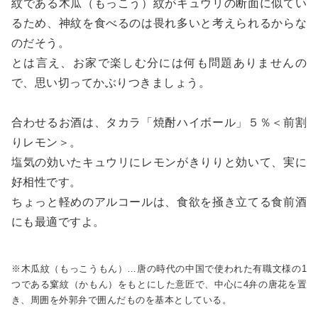
紋である木瓜（もっこう）紋がキュウリの断面に似てい
るため、神紋を食べるのは畏れ多いと考えられるからな
のだそう。
とは言え、お家で楽しむ分には何も問題ありませんの
で、思い切ってかぶりつきましょう。
合わせるお酒は、タカラ「焼酎ハイボール」５％＜前割
りレモン＞。
塩気の効いたキュウリにレモンがきりりと効いて、実に
好相性です。
ちょっと軽めのアルコールは、食欲を掻き立てる食前酒
にも最適ですよ。
※木瓜紋（もっこうもん）…唐の時代の中国で使われた有職文様の1
つである窠紋（かもん）をもとにした意匠で、中心に4弁の唐花を置
き、周囲を外郭弁で囲んだものを基本としている。