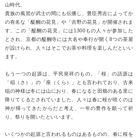
山時代。
貴族の風習が武士の間にも伝播し、豊臣秀吉によってか
の有名な「醍醐の花見」や「吉野の花見」が開催されま
す。この「醍醐の花見」には1300もの人々が参加した
とされ、京都の醍醐寺には大名や奉行が開く8つの茶屋
が設けられ、人々はそこでお茶や料理を楽しんだといい
ます。
もう一つの起源は、平民発祥のもの。「桜」の語源は
「稲（さ）」の「座（くら）」とも言われており、古来
稲の神様は冬には山におり、春になると田畑のある里に
降りてくるとされていました。人々は春に桜が咲くのは
神が帰ってきたからだと考え、一年の豊作を願って祈
り、祭りを開いたといいます。
いくつかの起源と言われるものはあるものの、春に桜を