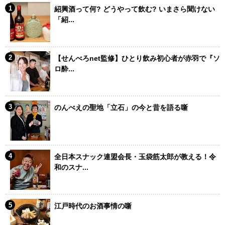
紹興酒って何? どうやって飲む? いまさら聞けない
「紹...
【せんべろnet監修】ひとり飲み初心者が赤羽で『ソ
ロ酔...
のんべえの聖地「立石」の今と昔を語る噺
全日本スナック連盟会長・玉袋筋太郎が教える！令
和のスナ...
江戸時代のお酒事情の噺