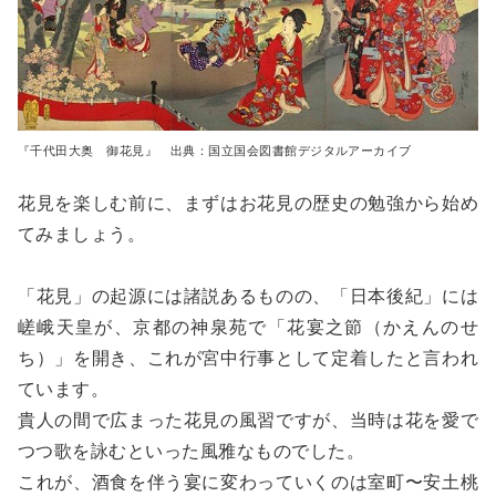
『千代田大奥 御花見』 出典：国立国会図書館デジタルアーカイブ
花見を楽しむ前に、まずはお花見の歴史の勉強から始め
てみましょう。
「花見」の起源には諸説あるものの、「日本後紀」には
嵯峨天皇が、京都の神泉苑で「花宴之節（かえんのせ
ち）」を開き、これが宮中行事として定着したと言われ
ています。
貴人の間で広まった花見の風習ですが、当時は花を愛で
つつ歌を詠むといった風雅なものでした。
これが、酒食を伴う宴に変わっていくのは室町〜安土桃