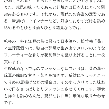
が添えられると、春らしさを感じることができますね。
また、庶民の味・たくあんと卵焼きは日本人にとって馴
染みあるものです。それから、現代のお弁当の定番であ
る、唐揚げにウインナーなど、好きなおかずだけを詰め
込めるのもひとり酒＆ひとり花見ならでは。
乾杯の一杯も江戸の昔に習って日本酒を。松竹梅「昴」
＜生貯蔵酒＞は、独自の酵母が生み出すメロンのような
フルーティーな香りが花見気分を盛り上げることに一役
買います。
生貯蔵酒ならではのフレッシュな口当たりは、菜の花や
緑豆の繊細な甘さ・苦さを壊さず、反対にちょっとこっ
てりめの唐揚げなどの場合は、そのすっきりとした味わ
いで口をさっぱりとリフレッシュさせてくれます。和食
も洋食も詰め込んだ、贅沢なお弁当に最適な取り合わせ
です。