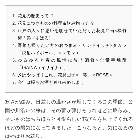
花見の歴史って ？
花見につきものの料理＆飲み物って ？
江戸の人々に思いを馳せていただくお花見弁当×松竹
梅「昴（すばる）」
野菜も摂りたい方のおつまみ・サンドイッチ×タカラ
「焼酎ハイボール」＜レモン＞
ゆるゆると春の風情に酔う酒肴×全量芋焼酎
「ISAINA（イサイナ）」
〆はやっぱりこれ。花見団子×「澪」＜ROSE＞
今年は桜もお酒も独り占めしよう
寒さが緩み、日差しの温かさが増してくるこの季節。公
園や川沿いの桜は、その蕾が弾けそうなほどに膨らみ、
早いものはちらほらと可愛らしい花びらを見せてくれる
ほどの陽気になってきました。こうなると、気になるの
はやはりお花見。