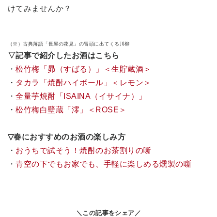
けてみませんか？
（※）古典落語「長屋の花見」の冒頭に出てくる川柳
▽記事で紹介したお酒はこちら
・
松竹梅「昴（すばる）」＜生貯蔵酒＞
・
タカラ「焼酎ハイボール」＜レモン＞
・
全量芋焼酎「ISAINA（イサイナ）」
・
松竹梅白壁蔵「澪」＜ROSE＞
▽春におすすめのお酒の楽しみ方
・
おうちで試そう！焼酎のお茶割りの噺
・
青空の下でもお家でも、手軽に楽しめる燻製の噺
＼この記事をシェア／