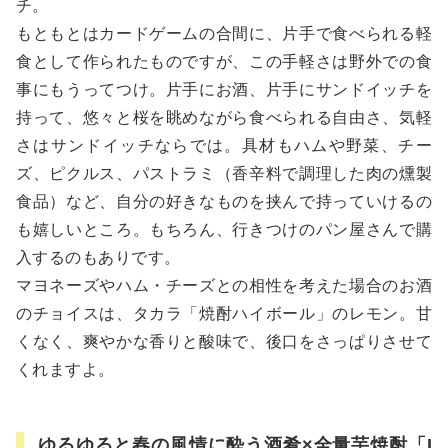
チ。
もともとはカードゲームの合間に、片手で食べられる軽
食として作られたものですが、この手軽さは野外での食
事にもうってつけ。片手にお酒、片手にサンドイッチを
持って、悠々と桜を眺めながら食べられる自由さ、気軽
さはサンドイッチならでは。具材もハムや野菜、チー
ズ、ピクルス、パストラミ（香辛料で調理した肉の燻製
食品）など、自分の好きなものを挟んで持っていけるの
も嬉しいところ。もちろん、行きつけのパン屋さんで購
入するのもありです。
マヨネーズやハム・チーズとの相性を考えた場合のお酒
のチョイスは、タカラ「焼酎ハイボール」のレモン。甘
くなく、爽やかな香りと酸味で、後口をさっぱりさせて
くれますよ。
ゆるゆると春の風情に酔う酒肴×全量芋焼酎「I