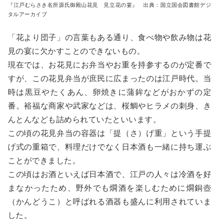
『江戸むらさき名所源氏御殿山花見 見立花の宴』 出典：国立国会図書館デジ
タルアーカイブ
「花より団子」の言葉もある通り、食べ物や飲み物は花
見の宴に欠かすことのできないもの。
現在では、お花見にお弁当やお重を持参するのが定番で
すが、この花見弁当が庶民に広まったのは江戸時代。当
時は黒豆やたくあん、卵焼きに蒲鉾などがおかずの定
番。裕福な商家や武家などは、桜鯛やヒラメの刺身、き
んとんなども詰められていたといいます。
この頃の花見弁当の容器は「提（さ）げ重」という手提
げ式の重箱で、料理だけでなく日本酒も一緒に持ち運ぶ
ことができました。
この頃はお酒といえば日本酒で、江戸の人々は冷酒を好
まなかったため、野外でも燗酒を楽しむために燗銅壺
（かんどうこ）と呼ばれる酒器も盛んに利用されていま
した。