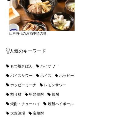
江戸時代のお酒事情の噺
人気のキーワード
もつ焼きばん
ハイサワー
バイスサワー
ホイス
ホッピー
ホッピーミーナ
レモンサワー
割り材
甲類焼酎
焼酎
焼酎・チューハイ
焼酎ハイボール
大衆酒場
宝焼酎