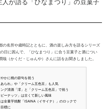
主人が語る「ひなまつり」の豆菓子
都の名所や歳時記とともに、酒の楽しみ方を語るシリーズ
り」の日に因んで、「ひなまつり」に合う豆菓子と酒につい
潤哉（かくだ・じゅんや）さんに話をお聞きしました。
賑やかに桃の節句を祝う
コあられ」や「クリーム五色豆」も人気
リング清酒「澪」と「クリーム五色豆」で祝う
・ピーナッツ」は古くて新しい風味
は全量芋焼酎「ISAINA（イサイナ）」のロックで
を目標に