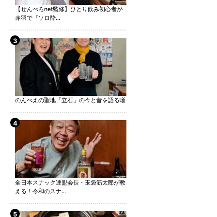
【せんべろnet監修】ひとり飲み初心者が
赤羽で『ソロ酔...
のんべえの聖地「立石」の今と昔を語る噺
全日本スナック連盟会長・玉袋筋太郎が教
える！令和のスナ...