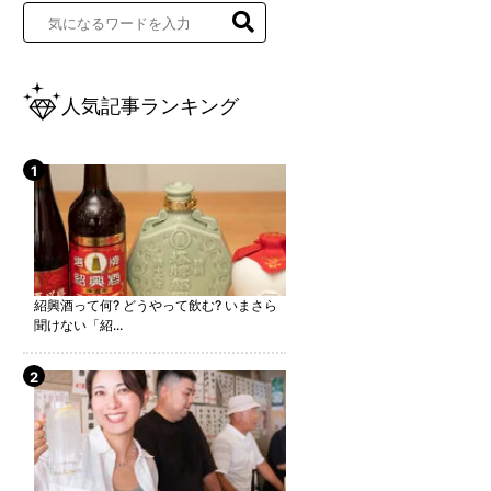
人気記事ランキング
紹興酒って何? どうやって飲む? いまさら
聞けない「紹...