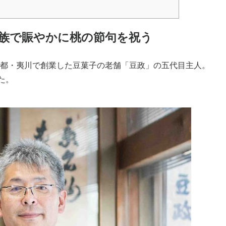
族で賑やかに桃の節句を祝う
に京都・夷川で創業した豆菓子の老舗「豆政」の五代目主人。
た。