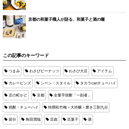
京都の和菓子職人が語る、和菓子と酒の噺
この記事のキーワード
つまみ
わさびピーナッツ
わさび大豆
アイテム
カレービンズ
シーン・スタイル
タカラcanチューハイ
京の町かど
京都
全量芋焼酎「一刻者」
焼酎・チューハイ
特撰松竹梅＜大吟醸＞磨き三割九分
節分
角田潤哉
豆政
豆菓子
酒