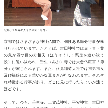
写真は壬生寺の大念仏狂言「節分」
京都ではさまざまな神社仏閣で、個性ある節分行事が執
り行われています。たとえば、吉田神社では赤・青・黄
の鬼が四つ目の方相氏（ほうそうし：悪鬼を追い祓う
役）に追い祓われ、壬生（みぶ）寺では大念仏狂言「節
分」が演じられます。また、伏見稲荷大社では福男福女
及び福娘による華やかな豆まきが行なわれます。それぞ
れ特徴ある行事があり、どこに見に行ったらよいか迷う
ほどです。
そして、今も、壬生寺、上賀茂神社、平安神宮、吉田神