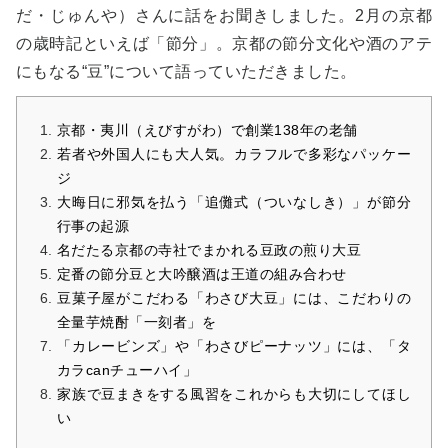
だ・じゅんや）さんに話をお聞きしました。2月の京都
の歳時記といえば「節分」。京都の節分文化や酒のアテ
にもなる“豆”について語っていただきました。
京都・夷川（えびすがわ）で創業138年の老舗
若者や外国人にも大人気。カラフルで多彩なパッケー
ジ
大晦日に邪気を払う「追儺式（ついなしき）」が節分
行事の起源
名だたる京都の寺社でまかれる豆政の煎り大豆
定番の節分豆と大吟醸酒は王道の組み合わせ
豆菓子屋がこだわる「わさび大豆」には、こだわりの
全量芋焼酎「一刻者」を
「カレービンズ」や「わさびピーナッツ」には、「タ
カラcanチューハイ」
家族で豆まきをする風習をこれからも大切にしてほし
い