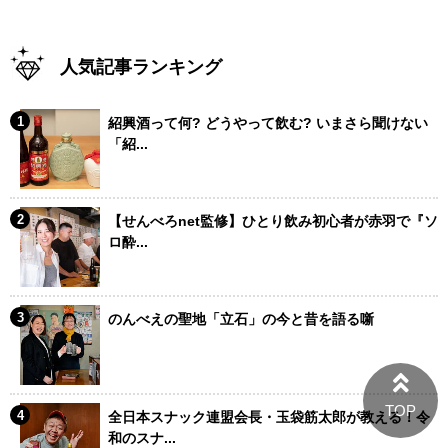
人気記事ランキング
紹興酒って何? どうやって飲む? いまさら聞けない
「紹...
【せんべろnet監修】ひとり飲み初心者が赤羽で『ソ
ロ酔...
のんべえの聖地「立石」の今と昔を語る噺
全日本スナック連盟会長・玉袋筋太郎が教える！令
和のスナ...