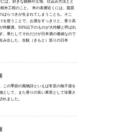
の中には、好きな銘柄や土地、仕込み方法とと
精米工程のこと。 米の表層近くには、脂質
のばらつきが生まれてしまうことも。そこ
けを使うことで、お酒をすっきりと、香り高
が吟醸酒、50%以下のものが大吟醸と呼ばれ
す。果たしてそれだけが日本酒の価値なので
生み出した、生酛（きもと）造りの日本
噺
。この季節の風物詩といえば冬至の柚子湯を
物として、また香りの良い果実として珍重さ
訪れました。
噺