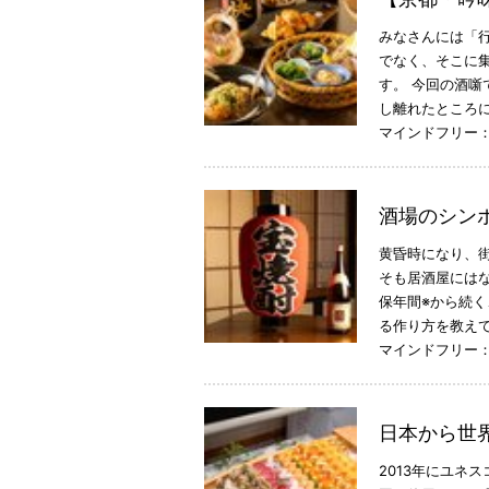
みなさんには「
でなく、そこに
す。 今回の酒
し離れたところ
マインドフリー
酒場のシン
黄昏時になり、
そも居酒屋には
保年間※から続
る作り方を教えて
マインドフリー
日本から世
2013年にユネ