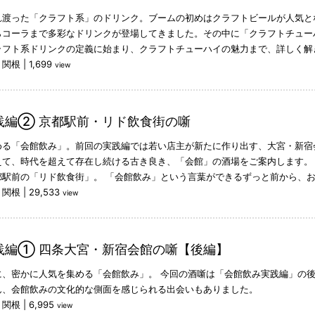
れ渡った「クラフト系」のドリンク。ブームの初めはクラフトビールが人気と
らコーラまで多彩なドリンクが登場してきました。その中に「クラフトチュー
ラフト系ドリンクの定義に始まり、クラフトチューハイの魅力まで、詳しく解
：関根
|
1,699
view
践編② 京都駅前・リド飲食街の噺
める「会館飲み」。前回の実践編では若い店主が新たに作り出す、大宮・新宿
えて、時代を超えて存在し続ける古き良き、「会館」の酒場をご案内します。
都駅前の「リド飲食街」。 「会館飲み」という言葉ができるずっと前から、
：関根
|
29,533
view
践編① 四条大宮・新宿会館の噺【後編】
に、密かに人気を集める「会館飲み」。 今回の酒噺は「会館飲み実践編」の後
ん、会館飲みの文化的な側面を感じられる出会いもありました。
：関根
|
6,995
view