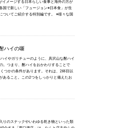
人がイメージする日本らしい食事と海外の方が
各国で新しい「フュージョン※日本食」が生
についてご紹介する特別編です。 ※様々な国
酎ハイの噺
酎ハイやガリチューのように、具沢山な酎ハイ
もの。つまり、酎ハイをおかわりすることで
いくつかの条件があります。それは、2杯目以
があること。この2つをしっかりと備えたお
入りのスナックやいわゆる乾き物といった類
ご紹介する「西口酒店」は、なんと店主自らの