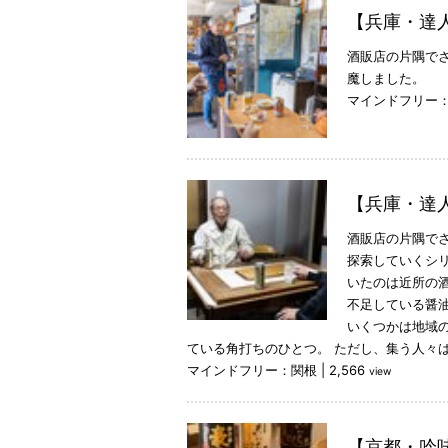
【兵庫・達
酒販店の片隅で
魔しました。
マインドフリー
【兵庫・達
酒販店の片隅で
探索していくシ
いたのは近所の
不足している醤
いくつかは地域
ている角打ちのひとつ。 ただし、集う人々
マインドフリー：関根
|
2,566
view
【京都・吟