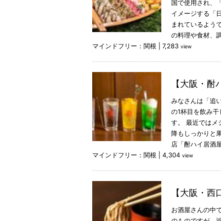
国で使用され、「
イメージする「
まれているよう
の料理や食材、
マインドフリー：関根
|
7,283
view
【大阪・酎
みなさんは「追
の1杯目を飲み
す。 最近では
降もしっかりと
店「酎ハイ居酒
マインドフリー：関根
|
4,304
view
【大阪・西
お酒屋さんの中
のものですが、