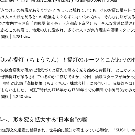
行きつけ」のお店がありますか？ ちょっと離れていても、そのお店に足を伸
集う人々の顔を見るとつい暖簾をくぐらずにはいられない。 そんなお店があ
噺でご案内するお店「吟味屋 菜々色」（京都市下京区）も、そんな常連に愛さ
にあるこのお店に、地元の方に愛され、多くの人々が集う理由を酒噺スタッフ
：関根
|
4,781
view
ボル赤提灯（ちょうちん）！提灯のルーツとこだわりの
街の飲食店街が俄かに活気づくと店先で明るく光り始める赤提灯。 どこかノ
なぜ赤提灯が吊るされているのかご存じですか。今回、酒噺スタッフが向かっ
く、提灯の老舗「髙橋提燈（ちょうちん）株式会社」にお伺いし、赤提灯をは
もらいました。 ※江戸時代の1716年から1736年までの期間で中御門(なかみ
：関根
|
4,240
view
界へ、形を変え拡大する“日本食”の噺
スコ無形文化遺産に登録され、世界的に認知が高まっている和食。「SUSHI」や「