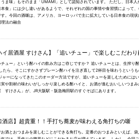
うま味」もそのまま「UMAMI」として認知されています。 ただし、日本
日本食」には少し違いがあるようで、それぞれの国の事情や食習慣によって、
です。今回の酒噺は、アメリカ、ヨーロッパで主に拡大している日本食の現状
調理法の融合
ハイ居酒屋 すけさん】「追いチュー」で楽しむこだわり
いチュー」という酎ハイの飲み方はご存じですか？ 追いチューとは、生搾り
干したら、そこにすかさずプレーン酎ハイを注ぎ直して2杯目を味わうという
メジャーになってきたこのオーダー方法ですが、追いチューを楽しむためには
果実や割材の味わいがしっかり楽しめる酎ハイと、お酒が進むおいしいつまみ
屋 すけさん」が、JR大阪駅・阪急梅田駅のすぐそばにあります。
口酒店】超貴重！！手打ち蕎麦が味わえる角打ちの噺
でお酒とおつまみを楽しむことができる角打ち。定番のおつまみといえば、袋
近年では、手作りの惣菜などにこだわるお店が増えています。 しかし、今回