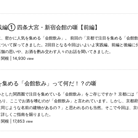
践編① 四条大宮・新宿会館の噺【前編】
に、密かに人気を集める「会館飲み」。 前回の「京都で注目を集める「会館
について探ってきました。2回目となる今回はいよいよ実践編。前編と後編に
店舗の思いや、お酒を酌み交わす人々のお話を聞いてきました。
：関根
|
14,930
view
を集める「会館飲み」って何だ！？の噺
心とした関西圏で注目を集めている「会館飲み」をご存じですか？ 京都には
もあり、ここでお酒を嗜むのが「会館飲み」と言われています。しかし、京都
に同じような名前の建物があるの？」と思われるのも当然。そこで今回は、京
て詳しくご指南を賜りました。
：関根
|
17,853
view