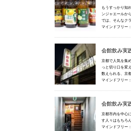
もうすっかり知
ンジャエールか
では、そんなク
マインドフリー
会館飲み実
京都で人気を集
っと切り口を変
数えられる、京
マインドフリー
会館飲み実
京都市内を中心
す人々はもちろ
マインドフリー