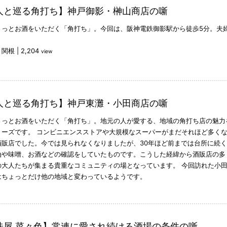
人と巡る角打ち】神戸御影・榊山商店の噺
さっとお酒をいただく「角打ち」。今回は、阪神電鉄御影駅から徒歩5分。夫
：関根
|
2,204
view
人と巡る角打ち】神戸東灘・小田商店の噺
さっとお酒をいただく「角打ち」。地元の人が愛する、地域の角打ち店の魅力
リーズです。 コンビニエンスストアや大規模なスーパーがまだそれほど多く
酒販店でした。今では見られなくなりましたが、30年ほど前までは台所に続
油や味噌、お酒などの確認をしていたものです。こうした経緯から酒販店の多
の大人たちが集まる貴重なコミュニティの場となっています。 今回訪れた小
はちょっとだけ他の地域と変わっているようです。
味屋 菜々色】常連に愛され続ける酒場の条件の噺