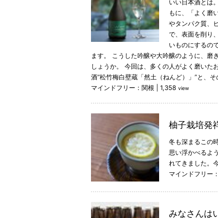
いい日本酒とは。
もに、「よく磨
やタンパク質、
で、表面を削り
いものにするので
ます。 こうした吟醸や大吟醸のように、磨
しょうか。 今回は、多くの人がよく磨いた
酒“松竹梅白壁蔵「然土（ねんど）」”と、
マインドフリー：関根
|
1,358
view
柚子栽培発
冬も深まるこの
思い浮かべるよ
れてきました。
マインドフリー
みなさんは