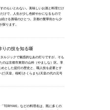
ばすのもいとわない。美味しいお酒と料理だけ
るだけで、人生が少し色鮮やかになるもので
れ続ける酒場のひとつ。京都の繁華街から少
が探ります。
作りの技を知る噺
スタルジックで魅惑的なあの灯りですが、そも
たのは京都市東部の山科（やましな）区。享
じめとした提灯の歴史と、職人技を必要とす
かど)天皇、桜町(さくらまち)天皇の代の元号
TERIYAKI」などの料理名は、既に多くの