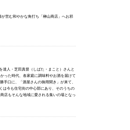
婦が営む和やかな角打ち「榊山商店」へお邪
を達人・芝田真督（しばた・まこと）さんと
なかった時代、各家庭に調味料やお酒を届けて
く勝手口に、「酒屋さんの御用聞き」が来て、
くは今も住宅街の中心部にあり、そのうちの
田商店もそんな地域に愛される集いの場となっ