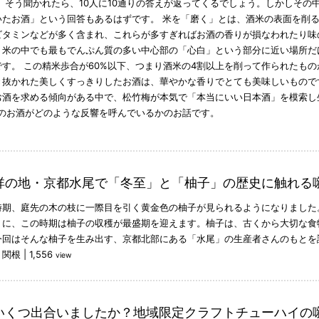
 そう聞かれたら、10人に10通りの答えが返ってくるでしょう。しかしそ
いたお酒」という回答もあるはずです。 米を「磨く」とは、酒米の表面を削る
ビタミンなどが多く含まれ、これらが多すぎればお酒の香りが損なわれたり味
、米の中でも最もでんぷん質の多い中心部の「心白」という部分に近い場所だ
す。 この精米歩合が60%以下、つまり酒米の4割以上を削って作られたもの
き抜かれた美しくすっきりしたお酒は、華やかな香りでとても美味しいもので
お酒を求める傾向がある中で、松竹梅が本気で「本当にいい日本酒」を模索し
そのお酒がどのような反響を呼んでいるかのお話です。
祥の地・京都水尾で「冬至」と「柚子」の歴史に触れる
時期、庭先の木の枝に一際目を引く黄金色の柚子が見られるようになりました
うに、この時期は柚子の収穫が最盛期を迎えます。柚子は、古くから大切な食
今回はそんな柚子を生み出す、京都北部にある「水尾」の生産者さんのもとを
：関根
|
1,556
view
いくつ出合いましたか？地域限定クラフトチューハイの