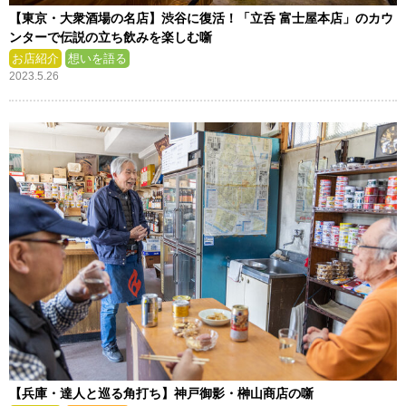
【東京・大衆酒場の名店】渋谷に復活！「立呑 富士屋本店」のカウ
ンターで伝説の立ち飲みを楽しむ噺
お店紹介
想いを語る
2023.5.26
【兵庫・達人と巡る角打ち】神戸御影・榊山商店の噺