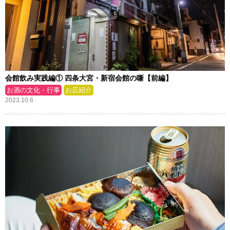
会館飲み実践編① 四条大宮・新宿会館の噺【前編】
お酒の文化・行事
お店紹介
2023.10.6