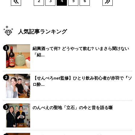
2
3
4
5
6
人気記事ランキング
紹興酒って何? どうやって飲む? いまさら聞けない
「紹...
【せんべろnet監修】ひとり飲み初心者が赤羽で『ソ
ロ酔...
のんべえの聖地「立石」の今と昔を語る噺