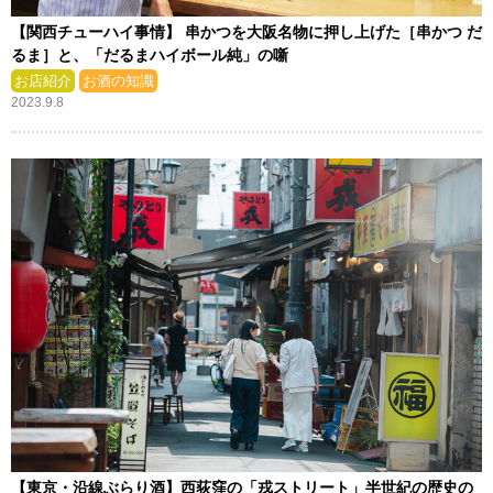
【関西チューハイ事情】 串かつを大阪名物に押し上げた［串かつ だ
るま］と、「だるまハイボール純」の噺
お店紹介
お酒の知識
2023.9.8
【東京・沿線ぶらり酒】西荻窪の「戎ストリート」半世紀の歴史の