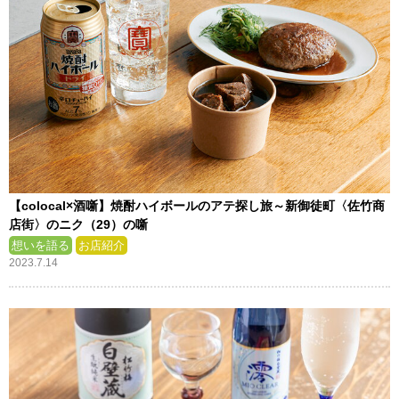
【colocal×酒噺】焼酎ハイボールのアテ探し旅～新御徒町〈佐竹商
店街〉のニク（29）の噺
想いを語る
お店紹介
2023.7.14