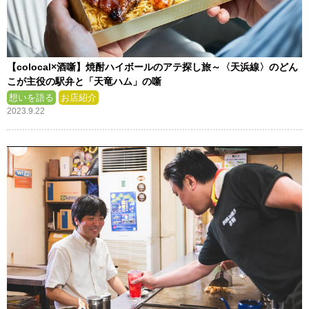
【colocal×酒噺】焼酎ハイボールのアテ探し旅～〈天浜線〉のどん
こが主役の駅弁と「天竜ハム」の噺
想いを語る
お店紹介
2023.9.22