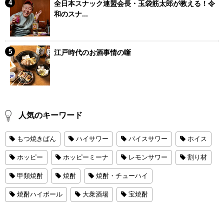
全日本スナック連盟会長・玉袋筋太郎が教える！令
和のスナ...
江戸時代のお酒事情の噺
人気のキーワード
もつ焼きばん
ハイサワー
バイスサワー
ホイス
ホッピー
ホッピーミーナ
レモンサワー
割り材
甲類焼酎
焼酎
焼酎・チューハイ
焼酎ハイボール
大衆酒場
宝焼酎