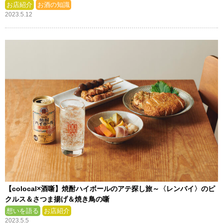
お店紹介
お酒の知識
2023.5.12
【colocal×酒噺】焼酎ハイボールのアテ探し旅～〈レンバイ〉のピ
クルス＆さつま揚げ＆焼き鳥の噺
想いを語る
お店紹介
2023.5.5