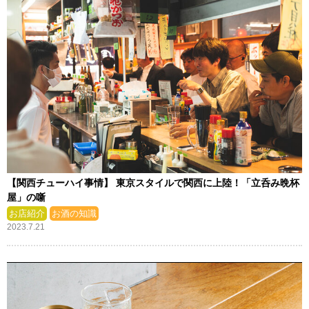
【関西チューハイ事情】 東京スタイルで関西に上陸！「立呑み晩杯
屋」の噺
お店紹介
お酒の知識
2023.7.21