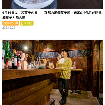
6月16日は「和菓子の日」—京都の老舗菓子司・末富の4代目が語る
和菓子と酒の噺
お酒の知識
お店紹介
2023.6.16