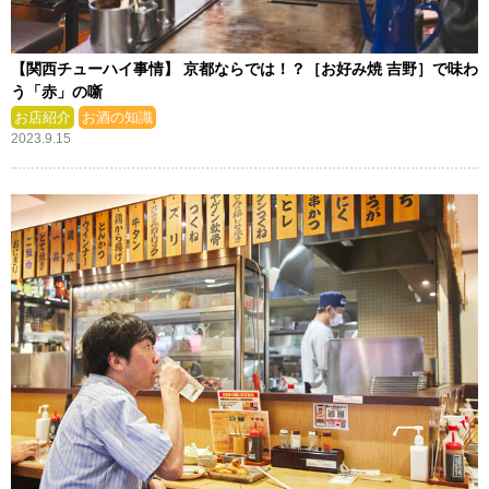
【関西チューハイ事情】 京都ならでは！？［お好み焼 吉野］で味わ
う「赤」の噺
お店紹介
お酒の知識
2023.9.15