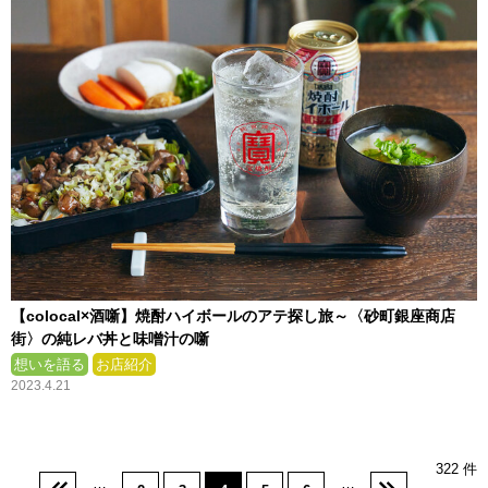
【colocal×酒噺】焼酎ハイボールのアテ探し旅～〈砂町銀座商店
街〉の純レバ丼と味噌汁の噺
想いを語る
お店紹介
2023.4.21
322 件
…
…