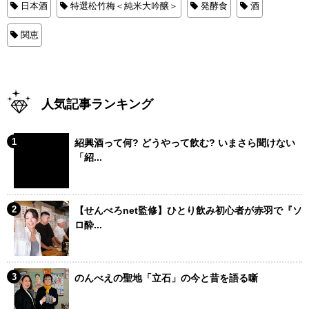
日本酒
特選松竹梅＜純米大吟醸＞
発酵食
酒
関恵
人気記事ランキング
紹興酒って何? どうやって飲む? いまさら聞けない
「紹...
【せんべろnet監修】ひとり飲み初心者が赤羽で『ソ
ロ酔...
のんべえの聖地「立石」の今と昔を語る噺