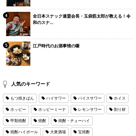
全日本スナック連盟会長・玉袋筋太郎が教える！令
和のスナ...
江戸時代のお酒事情の噺
人気のキーワード
もつ焼きばん
ハイサワー
バイスサワー
ホイス
ホッピー
ホッピーミーナ
レモンサワー
割り材
甲類焼酎
焼酎
焼酎・チューハイ
焼酎ハイボール
大衆酒場
宝焼酎