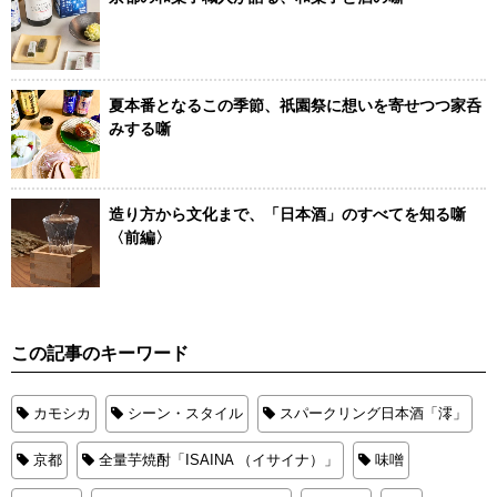
夏本番となるこの季節、祇園祭に想いを寄せつつ家呑
みする噺
造り方から文化まで、「日本酒」のすべてを知る噺
〈前編〉
この記事のキーワード
カモシカ
シーン・スタイル
スパークリング日本酒「澪」
京都
全量芋焼酎「ISAINA （イサイナ）」
味噌