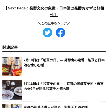
【Next Page：発酵文化の象徴・日本酒は発酵おかずと好相
性】
＼この記事をシェア／
関連記事
7月10日は「納豆の日」― 発酵食の定番・納豆と日本
酒を愉しむ噺
6月16日は「和菓子の日」—京都の老舗菓子司・末富
の4代目が語る和菓子と酒の噺
京都の和菓子職人が語る、和菓子と酒の噺